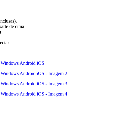
inclusas).
parte de cima
)
ectar