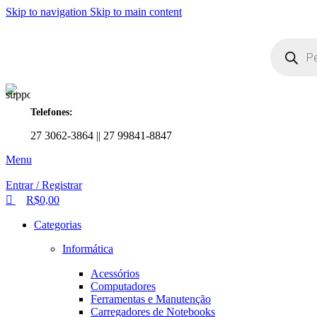
0
0
0
Skip to navigation
Skip to main content
Telefones:
27 3062-3864 || 27 99841-8847
Menu
Entrar / Registrar
R$
0,00
Categorias
Informática
Acessórios
Computadores
Ferramentas e Manutenção
Carregadores de Notebooks