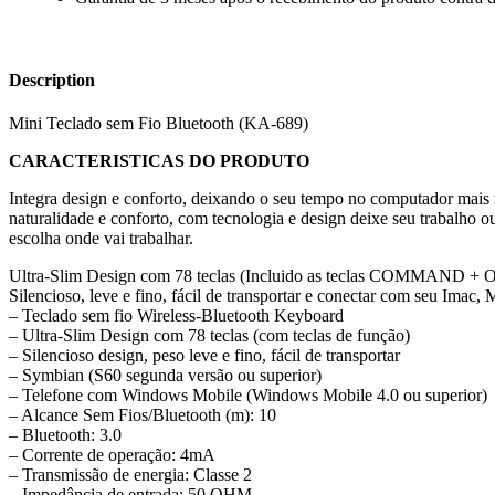
Description
Mini Teclado sem Fio Bluetooth (KA-689)
CARACTERISTICAS DO PRODUTO
Integra design e conforto, deixando o seu tempo no computador mais 
naturalidade e conforto, com tecnologia e design deixe seu trabalho o
escolha onde vai trabalhar.
Ultra-Slim Design com 78 teclas (Incluido as teclas COMMAND 
Silencioso, leve e fino, fácil de transportar e conectar com seu Ima
– Teclado sem fio Wireless-Bluetooth Keyboard
– Ultra-Slim Design com 78 teclas (com teclas de função)
– Silencioso design, peso leve e fino, fácil de transportar
– Symbian (S60 segunda versão ou superior)
– Telefone com Windows Mobile (Windows Mobile 4.0 ou superior)
– Alcance Sem Fios/Bluetooth (m): 10
– Bluetooth: 3.0
– Corrente de operação: 4mA
– Transmissão de energia: Classe 2
– Impedância de entrada: 50 OHM