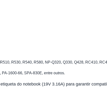
R510, R530, R540, R580, NP-Q320, Q330, Q428, RC410, RC420
A-1600-66, SPA-830E, entre outros.
 etiqueta do notebook (19V 3.16A) para garantir compati