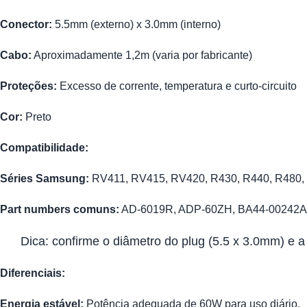
Conector:
5.5mm (externo) x 3.0mm (interno)
Cabo:
Aproximadamente 1,2m (varia por fabricante)
Proteções:
Excesso de corrente, temperatura e curto-circuito
Cor:
Preto
Compatibilidade:
Séries Samsung:
RV411, RV415, RV420, R430, R440, R480, 
Part numbers comuns:
AD-6019R, ADP-60ZH, BA44-00242A, P
Dica: confirme o diâmetro do plug (5.5 x 3.0mm) e a
Diferenciais:
Energia estável:
Potência adequada de 60W para uso diário.