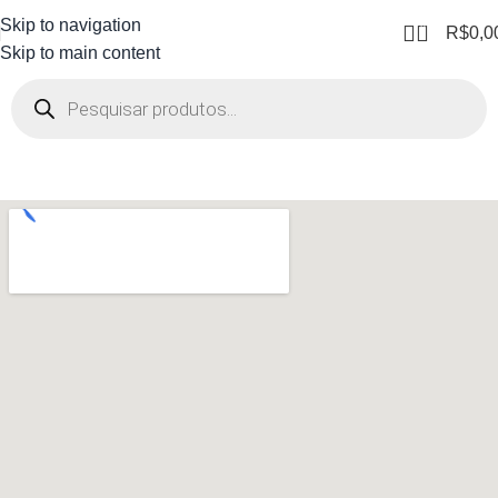
Skip to navigation
0
R$
0,0
Skip to main content
Av jair de
Andrade, 49,
Itapoã - Vila Velha
- ES​
Coimbra
Computadores