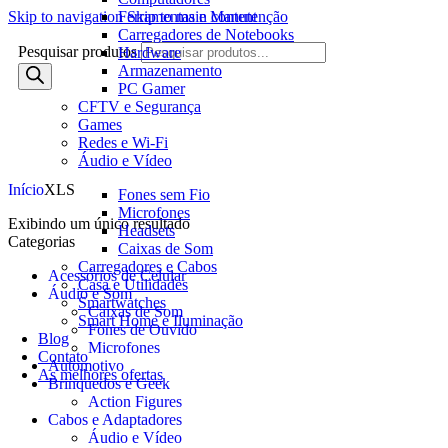
Ferramentas e Manutenção
Skip to navigation
Skip to main content
Carregadores de Notebooks
Pesquisar produtos
Hardware
Armazenamento
PC Gamer
CFTV e Segurança
Games
Redes e Wi-Fi
Áudio e Vídeo
Início
XLS
Fones sem Fio
Microfones
Exibindo um único resultado
Headsets
Categorias
Caixas de Som
Carregadores e Cabos
Acessórios de Celular
Casa e Utilidades
Áudio e Som
Smartwatches
Caixas de Som
Smart Home e Iluminação
Fones de Ouvido
Blog
Microfones
Contato
Automotivo
As melhores ofertas
Brinquedos e Geek
Action Figures
Cabos e Adaptadores
Áudio e Vídeo