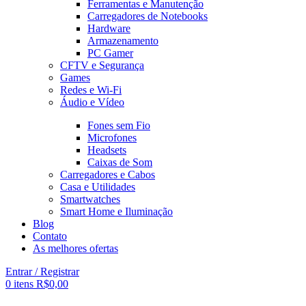
Ferramentas e Manutenção
Carregadores de Notebooks
Hardware
Armazenamento
PC Gamer
CFTV e Segurança
Games
Redes e Wi-Fi
Áudio e Vídeo
Fones sem Fio
Microfones
Headsets
Caixas de Som
Carregadores e Cabos
Casa e Utilidades
Smartwatches
Smart Home e Iluminação
Blog
Contato
As melhores ofertas
Entrar / Registrar
0
itens
R$
0,00