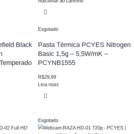
Adicionar ao carrinho
Esgotado
field Black
Pasta Térmica PCYES Nitrogen
n
Basic 1,5g – 5,5W/mK –
 Temperado
PCYNB1555
R$
29,99
Leia mais
Esgotado