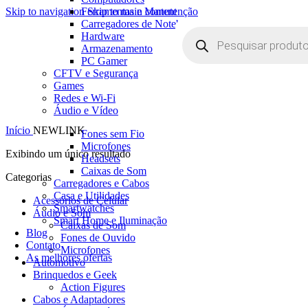
0
Ferramentas e Manutenção
Skip to navigation
Skip to main content
Carregadores de Notebooks
Pesquisar
Hardware
produtos
Armazenamento
PC Gamer
CFTV e Segurança
Games
Redes e Wi-Fi
Áudio e Vídeo
Início
NEWLINK
Fones sem Fio
Microfones
Exibindo um único resultado
Headsets
Caixas de Som
Categorias
Carregadores e Cabos
Casa e Utilidades
Acessórios de Celular
Smartwatches
Áudio e Som
Smart Home e Iluminação
Caixas de Som
Blog
Fones de Ouvido
Contato
Microfones
As melhores ofertas
Automotivo
Brinquedos e Geek
Action Figures
Cabos e Adaptadores