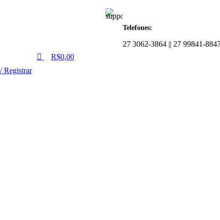
0
Telefones:
27 3062-3864 || 27 99841-884
R$
0,00
/ Registrar