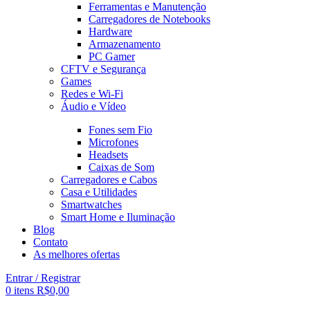
Ferramentas e Manutenção
Carregadores de Notebooks
Hardware
Armazenamento
PC Gamer
CFTV e Segurança
Games
Redes e Wi-Fi
Áudio e Vídeo
Fones sem Fio
Microfones
Headsets
Caixas de Som
Carregadores e Cabos
Casa e Utilidades
Smartwatches
Smart Home e Iluminação
Blog
Contato
As melhores ofertas
Entrar / Registrar
0
itens
R$
0,00