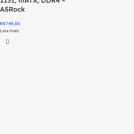
1151, mATX, DDR4 –
ASRock
R$
749,00
Leia mais