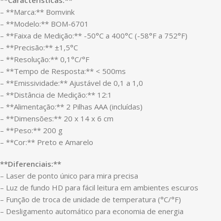
**Características:**
– **Marca:** Bomvink
– **Modelo:** BOM-6701
– **Faixa de Medição:** -50°C a 400°C (-58°F a 752°F)
– **Precisão:** ±1,5°C
– **Resolução:** 0,1°C/°F
– **Tempo de Resposta:** < 500ms
– **Emissividade:** Ajustável de 0,1 a 1,0
– **Distância de Medição:** 12:1
– **Alimentação:** 2 Pilhas AAA (incluídas)
– **Dimensões:** 20 x 14 x 6 cm
– **Peso:** 200 g
– **Cor:** Preto e Amarelo
**Diferenciais:**
– Laser de ponto único para mira precisa
– Luz de fundo HD para fácil leitura em ambientes escuros
– Função de troca de unidade de temperatura (°C/°F)
– Desligamento automático para economia de energia