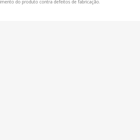
imento do produto contra defeitos de fabricação.
para ampliar