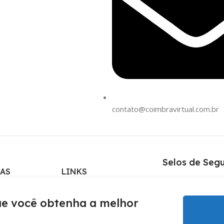
contato@coimbravirtual.com.br
Selos de Seg
AS
LINKS
Loja Física
que você obtenha a melhor
Promoções