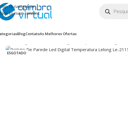
Skip to navigation
Skip to main content
ategorias
Blog
Contato
As Melhores Ofertas
Clique para ampliar
Início
Relógio De Parede Led Digital Temperatura Lelong Le-
ESGOTADO