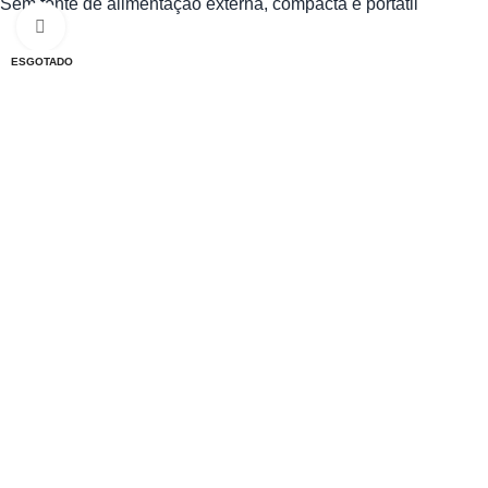
Sem fonte de alimentação externa, compacta e portátil
Clique para ampliar
ESGOTADO