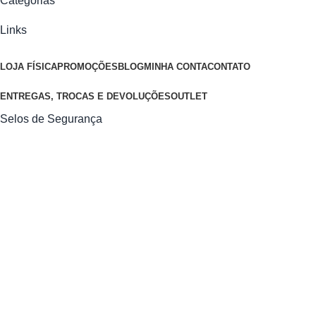
Categorias
Links
LOJA FÍSICA
PROMOÇÕES
BLOG
MINHA CONTA
CONTATO
ENTREGAS, TROCAS E DEVOLUÇÕES
OUTLET
Selos de Segurança
Os preços anunciados neste site ou via e-mail promocional
podem ser alterados sem prévio aviso. A COIMBRA VIRTUAL
não é responsável por erros descritivos. As fotos contidas
nesta página são meramente ilustrativas do produto e podem
variar de acordo com o fornecedor/lote do fabricante.
Desenvolvido e Administrado por Deweb Soluções - Todos os
direitos reservados à COIMBRA VIRTUAL