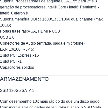
Suporta Processadores de soquete LGA1155 para 2ª e 3ª
geração de processadores Intel® Core / Intel® Pentium® /
Intel® Celeron®
Suporta memória DDR3 1600/1333/1066 dual channel (max.
16GB)
Portas traseiras:VGA, HDMI e USB
USB 2.0
Conectores de Audio (entrada, saída e microfone)
LAN 10/100 (RJ-45)
1 slot PCI Express x16
1 slot PCI x1
Capacitores sólidos
ARMAZENAMENTO
SSD 120Gb SATA 3
Com desempenho 10x mais rápido do que um disco rígido:
Com incríveis velocidades de leitura/gravação, o SSD Sata