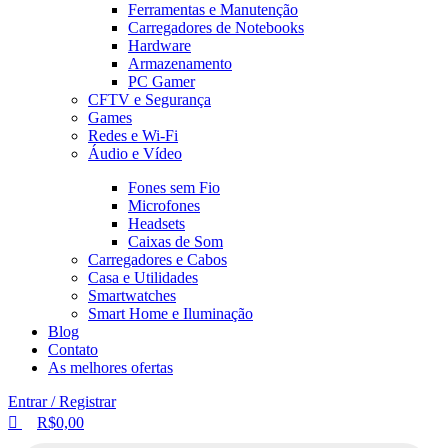
Ferramentas e Manutenção
Carregadores de Notebooks
Hardware
Armazenamento
PC Gamer
CFTV e Segurança
Games
Redes e Wi-Fi
Áudio e Vídeo
Fones sem Fio
Microfones
Headsets
Caixas de Som
Carregadores e Cabos
Casa e Utilidades
Smartwatches
Smart Home e Iluminação
Blog
Contato
As melhores ofertas
Entrar / Registrar
R$
0,00