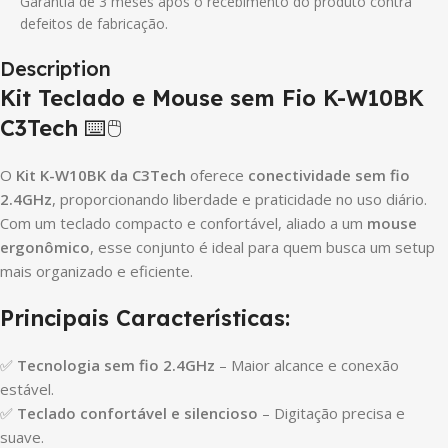
Garantia de 3 meses após o recebimento do produto contra
defeitos de fabricação.
Description
Kit Teclado e Mouse sem Fio K-W10BK
C3Tech
⌨️🖱️
O
Kit K-W10BK da C3Tech
oferece
conectividade sem fio
2.4GHz
, proporcionando liberdade e praticidade no uso diário.
Com um teclado compacto e confortável, aliado a um
mouse
ergonômico
, esse conjunto é ideal para quem busca um setup
mais organizado e eficiente.
Principais Características:
✅
Tecnologia sem fio 2.4GHz
– Maior alcance e conexão
estável.
✅
Teclado confortável e silencioso
– Digitação precisa e
suave.