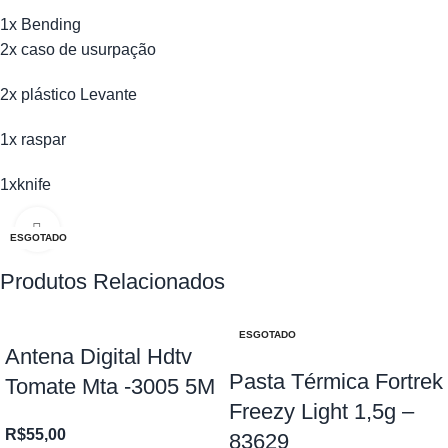
1x Bending
2x caso de usurpação
2x plástico Levante
1x raspar
1xknife
Clique para ampliar
ESGOTADO
Produtos Relacionados
ESGOTADO
Antena Digital Hdtv
Pasta Térmica Fortrek
Tomate Mta -3005 5M
Freezy Light 1,5g –
R$
55,00
83629