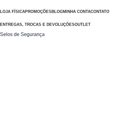
LOJA FÍSICA
PROMOÇÕES
BLOG
MINHA CONTA
CONTATO
ENTREGAS, TROCAS E DEVOLUÇÕES
OUTLET
Selos de Segurança
Os preços anunciados neste site ou via e-mail promocional
podem ser alterados sem prévio aviso. A COIMBRA VIRTUAL
não é responsável por erros descritivos. As fotos contidas
nesta página são meramente ilustrativas do produto e podem
variar de acordo com o fornecedor/lote do fabricante.
Desenvolvido e Administrado por Deweb Soluções - Todos os
direitos reservados à COIMBRA VIRTUAL
0
Carrinho