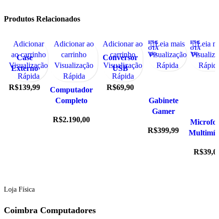
Produtos Relacionados
Adicionar
Adicionar ao
Adicionar ao
ESG
Leia mais
ESG
Leia m
OTA
OTA
ao carrinho
carrinho
carrinho
Visualização
Visualiz
DO
DO
Case
Conversor
Visualização
Visualização
Visualização
Rápida
Rápid
Externo
USB
Rápida
Rápida
Rápida
para
Type-C
R$
139,99
R$
69,90
SSD M.2
Computador
para Rede
SATA –
Completo
Ethernet
Gabinete
Conexão
Intel i3 –
RJ45 KP-
Gamer
R$
2.190,00
USB 3.1
4Gb Ram –
T87 –
Mid
Microfo
R$
399,99
Type-C,
Monitor
Knup
Tower
Multimíd
Modelo
17,1”
Cruiser
de Mes
R$
39,0
Vinik
Rgb
Tomat
CS25-
Fortrek
MT-105
C31
Áudio
Claro 
Loja Física
Prático
para o D
Coimbra Computadores
a Dia