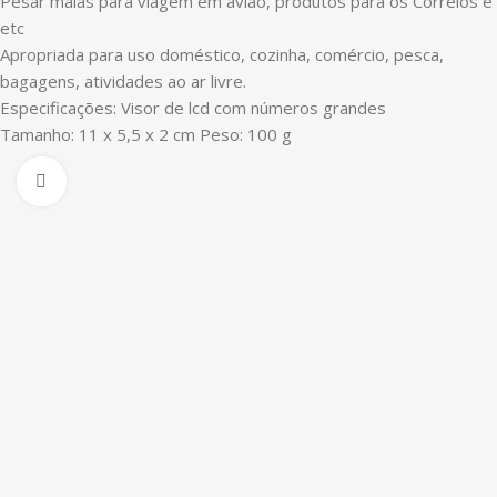
Pesar malas para viagem em avião, produtos para os Correios e
etc
Apropriada para uso doméstico, cozinha, comércio, pesca,
bagagens, atividades ao ar livre.
Especificações: Visor de lcd com números grandes
Tamanho: 11 x 5,5 x 2 cm Peso: 100 g
Clique para ampliar