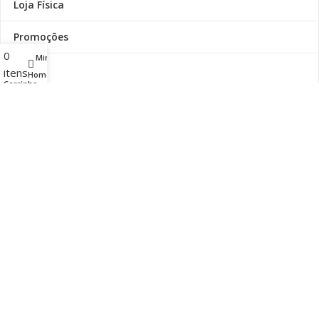
Loja Física
Promoções
0
Minha conta
Blog
itens
Home
Carrinho
Minha conta
Contato
Entregas, Trocas e Devoluções
Outlet
Selos de Segurança
Os preços anunciados neste site ou via e-mail promocional
podem ser alterados sem prévio aviso. A COIMBRA VIRTUAL
não é responsável por erros descritivos. As fotos contidas nesta